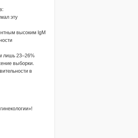
в:
мал эту
ентным высоким IgM
ности
ем лишь 23–26%
жение выборки.
вительности в
гинекологии»!