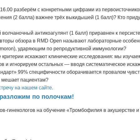
 16.00 разберём с конкретными цифрами из первоисточнико
ния (2 балла) важнее трёх выкидышей (1 балл)? Кто приду
 волчаночный антикоагулянт (1 балл) приравнен к персист
 авторы обзора в RMD Open называют лабораторные особен
moron), ударяющим по репродуктивной иммунологии?
е критерии искажают клинические исследования: мы изуча
ов и игнорируем остальных — вводя систематическое иска
андарт» 99% специфичности оборачивается провалом чувст
о мешает пациентам?
тречу на нашем сайте.
разложим по полочкам!
в-гинекологов на обучение «Тромбофилия в акушерстве и 