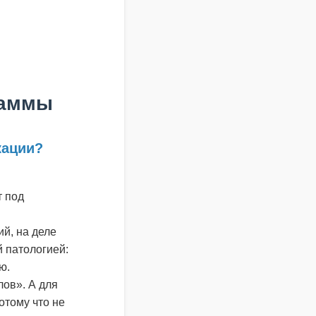
раммы
кации?
 под
й, на деле
й патологией:
ю.
лов». А для
отому что не