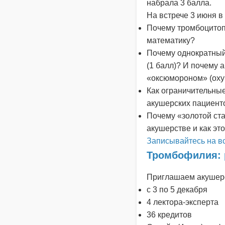
набрала 3 балла.
На встрече 3 июня в
Почему тромбоцитопе
математику?
Почему однократный
(1 балл)? И почему
«оксюмороном» (oxy
Как ограничительны
акушерских пациент
Почему «золотой ст
акушерстве и как эт
Записывайтесь на вс
Тромбофилия: 
Приглашаем акушеро
с 3 по 5 декабря
4 лектора-эксперта
36 кредитов