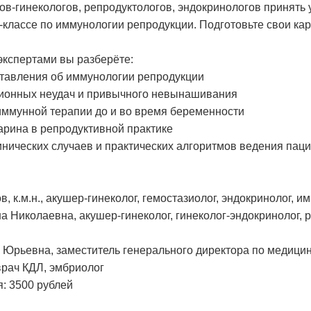
-гинекологов, репродуктологов, эндокринологов принять 
классе по иммунологии репродукции. Подготовьте свои кар
экспертами вы разберёте:
авления об иммунологии репродукции
ионных неудач и привычного невынашивания
иммунной терапии до и во время беременности
арина в репродуктивной практике
нических случаев и практических алгоритмов ведения пац
, к.м.н., акушер-гинеколог, гемостазиолог, эндокринолог, и
 Николаевна, акушер-гинеколог, гинеколог-эндокринолог, р
 Юрьевна, заместитель генерального директора по медици
врач КДЛ, эмбриолог
я: 3500 рублей