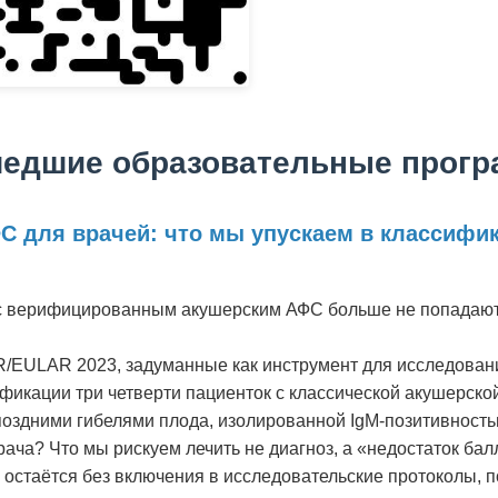
едшие образовательные прог
С для врачей: что мы упускаем в классифи
с верифицированным акушерским АФС больше не попадают
/EULAR 2023, задуманные как инструмент для исследовани
фикации три четверти пациенток с классической акушерско
поздними гибелями плода, изолированной IgM-позитивность
рача? Что мы рискуем лечить не диагноз, а «недостаток бал
 остаётся без включения в исследовательские протоколы, п