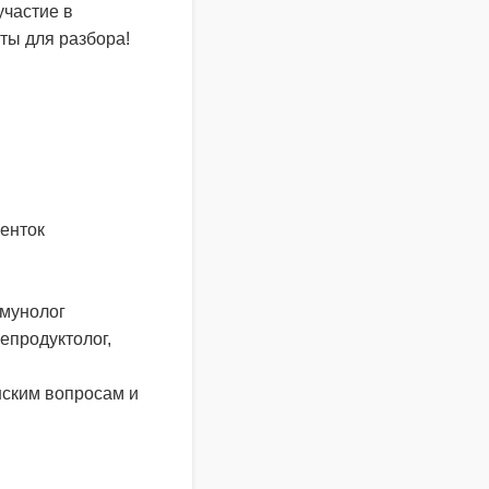
участие в
ты для разбора!
иенток
ммунолог
епродуктолог,
нским вопросам и